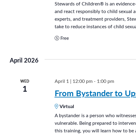
t
a
Stewards of Children® is an evidence-
e
and react responsibly to child sexual 
r
.
experts, and treatment providers, Ste
d
take to reduce instances of child sexua
s
Free
o
f
C
April 2026
h
i
April 1 | 12:00 pm
-
1:00 pm
WED
l
1
From Bystander to Up
d
r
Virtual
e
A bystander is a person who witnesses 
n
vulnerable. Being prepared to intervene
®
this training, you will learn how to be