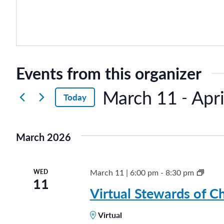
Events from this organizer
March 11
Apri
 - 
Today
S
e
March 2026
l
e
c
S
March 11 | 6:00 pm
-
8:30 pm
WED
11
t
t
Virtual Stewards of Ch
d
e
a
Virtual
w