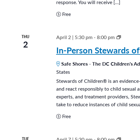
response. You will receive […]
Free
S
April 2 | 5:30 pm
-
8:00 pm
THU
2
t
In-Person Stewards of
e
Safe Shores - The DC Children's A
w
States
a
Stewards of Children® is an evidence-
r
and react responsibly to child sexual 
d
experts, and treatment providers, Ste
s
take to reduce instances of child sexua
o
Free
f
C
h
G
April 7 | 5:30 pm
-
8:00 pm
TUE