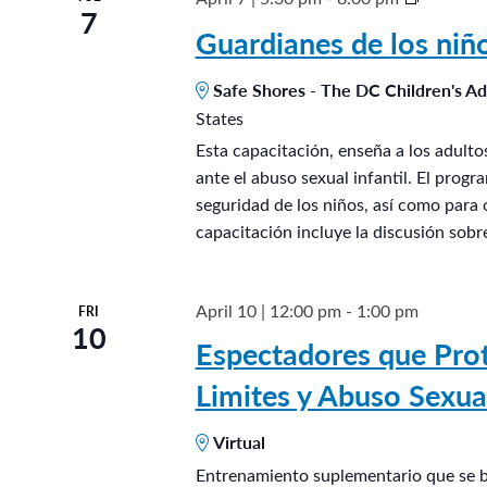
7
i
u
Guardianes de los ni
l
a
d
Safe Shores - The DC Children's A
r
r
States
d
e
Esta capacitación, enseña a los adult
i
n
ante el abuso sexual infantil. El prog
a
seguridad de los niños, así como para 
®
n
capacitación incluye la discusión sobr
e
s
d
April 10 | 12:00 pm
-
1:00 pm
FRI
10
e
Espectadores que Prot
l
Limites y Abuso Sexua
o
s
Virtual
n
Entrenamiento suplementario que se ba