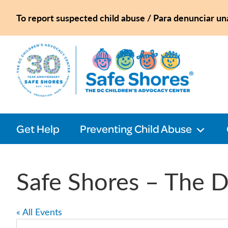
Skip
Skip
Skip
Skip
To report suspected child abuse / Para denunciar un
to
to
to
to
primary
main
primary
footer
navigation
content
sidebar
Safe
Shores
Get Help
Preventing Child Abuse
Safe Shores – The D
« All Events