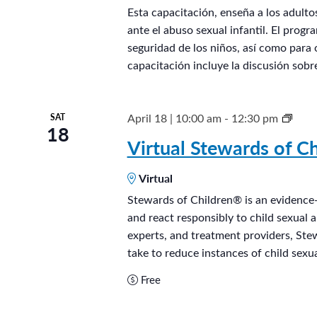
d
Esta capacitación, enseña a los adult
ante el abuso sexual infantil. El prog
i
seguridad de los niños, así como para 
a
capacitación incluye la discusión sobr
n
e
s
S
April 18 | 10:00 am
-
12:30 pm
SAT
18
d
t
Virtual Stewards of Ch
e
e
l
Virtual
w
o
a
Stewards of Children® is an evidence-
s
and react responsibly to child sexual 
r
experts, and treatment providers, Ste
n
d
take to reduce instances of child sexua
i
s
ñ
Free
o
o
f