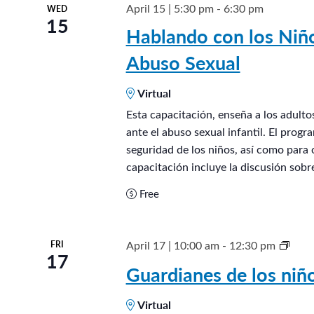
April 15 | 5:30 pm
-
6:30 pm
WED
15
Hablando con los Niño
Abuso Sexual
Virtual
Esta capacitación, enseña a los adult
ante el abuso sexual infantil. El prog
seguridad de los niños, así como para 
capacitación incluye la discusión sobr
Free
G
April 17 | 10:00 am
-
12:30 pm
FRI
17
u
Guardianes de los ni
a
Virtual
r