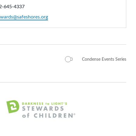
2-645-4337
ewards@safeshores.org
Condense Events Series