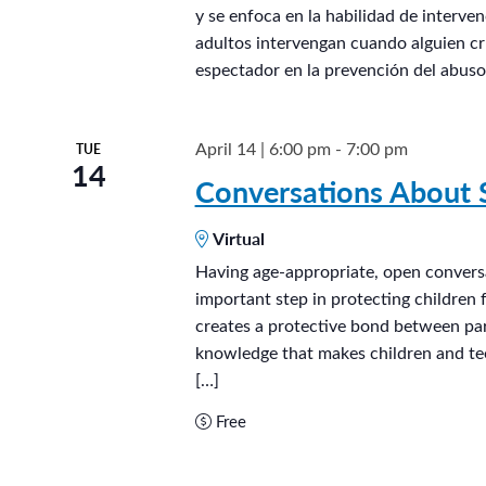
i
y se enfoca en la habilidad de interve
adultos intervengan cuando alguien cru
ñ
espectador en la prevención del abuso 
o
s
®
April 14 | 6:00 pm
-
7:00 pm
TUE
14
Conversations About S
Virtual
Having age-appropriate, open conversa
important step in protecting children 
creates a protective bond between pare
knowledge that makes children and tee
[…]
Free