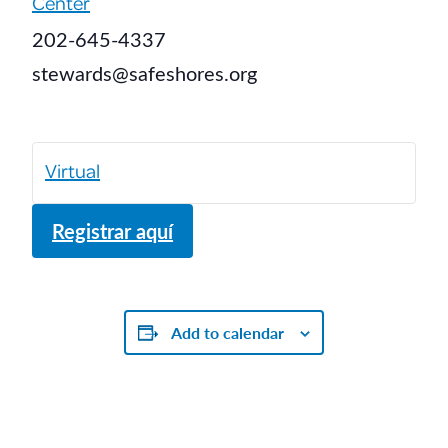
Center
202-645-4337
stewards@safeshores.org
Virtual
Registrar aquí
Add to calendar