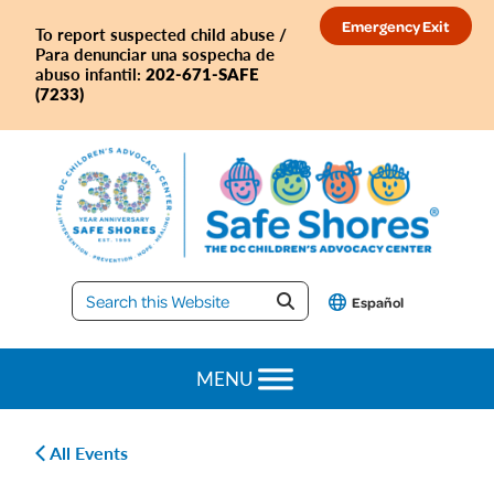
Skip
Skip
Skip
Skip
Emergency Exit
To report suspected child abuse /
to
to
to
to
Para denunciar una sospecha de
primary
main
primary
footer
202-671-SAFE
abuso infantil:
(7233)
navigation
content
sidebar
Safe
Español
Shores
MENU
All Events