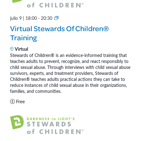
s
(
S
V
julio 9 | 18:00
-
20:30
t
i
Virtual Stewards Of Children®
e
r
Training
w
t
a
u
Virtual
r
a
Stewards of Children® is an evidence-informed training that
teaches adults to prevent, recognize, and react responsibly to
d
l
child sexual abuse. Through interviews with child sexual abuse
s
)
survivors, experts, and treatment providers, Stewards of
o
Children® teaches adults practical actions they can take to
f
reduce instances of child sexual abuse in their organizations,
families, and communities.
C
h
Free
i
l
d
r
e