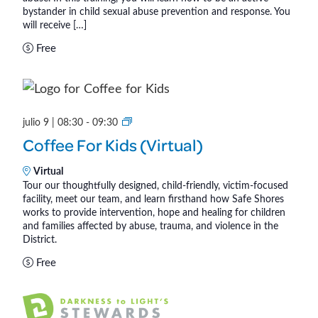
)
bystander in child sexual abuse prevention and response. You
will receive […]
Free
C
julio 9 | 08:30
-
09:30
o
Coffee For Kids (Virtual)
f
f
Virtual
Tour our thoughtfully designed, child-friendly, victim-focused
e
facility, meet our team, and learn firsthand how Safe Shores
e
works to provide intervention, hope and healing for children
f
and families affected by abuse, trauma, and violence in the
o
District.
r
Free
K
i
d