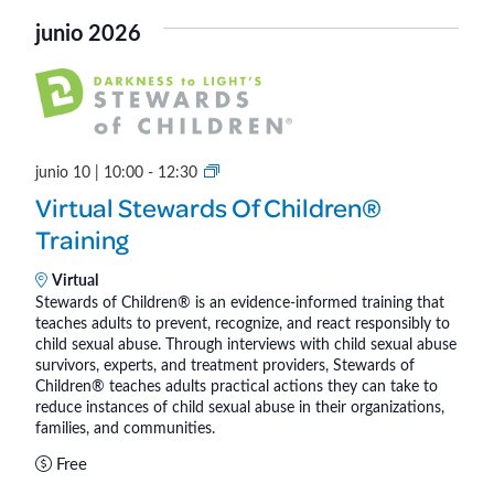
a
e
l
junio 2026
o
y
n
s
t
v
n
i
o
i
ñ
S
junio 10 | 10:00
-
12:30
o
s
t
Virtual Stewards Of Children®
s
e
t
Training
®
w
a
a
Virtual
r
Stewards of Children® is an evidence-informed training that
s
teaches adults to prevent, recognize, and react responsibly to
d
child sexual abuse. Through interviews with child sexual abuse
d
s
survivors, experts, and treatment providers, Stewards of
o
Children® teaches adults practical actions they can take to
e
f
reduce instances of child sexual abuse in their organizations,
families, and communities.
C
E
h
Free
v
i