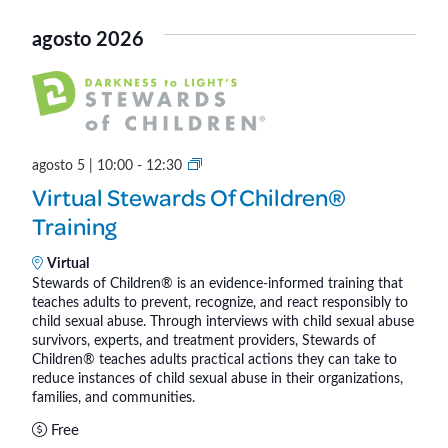
K
agosto 2026
i
d
s
(
I
n
S
agosto 5 | 10:00
-
12:30
P
t
Virtual Stewards Of Children®
e
e
Training
r
w
s
a
Virtual
o
r
Stewards of Children® is an evidence-informed training that
n
teaches adults to prevent, recognize, and react responsibly to
d
child sexual abuse. Through interviews with child sexual abuse
)
s
survivors, experts, and treatment providers, Stewards of
o
Children® teaches adults practical actions they can take to
f
reduce instances of child sexual abuse in their organizations,
families, and communities.
C
h
Free