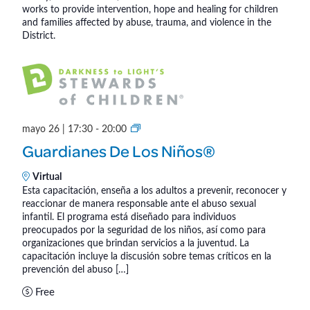
ó
F
i
works to provide intervention, hope and healing for children
a
o
and families affected by abuse, trauma, and violence in the
n
l
ó
District.
r
a
d
K
n
f
i
e
d
e
d
v
s
c
e
i
(
h
G
mayo 26 | 17:30
-
20:00
b
I
s
u
a
Guardianes De Los Niños®
n
a
.
ú
t
P
r
Virtual
a
e
s
Esta capacitación, enseña a los adultos a prevenir, reconocer y
d
reaccionar de manera responsable ante el abuso sexual
r
i
s
q
infantil. El programa está diseñado para individuos
s
a
preocupados por la seguridad de los niños, así como para
d
o
u
n
organizaciones que brindan servicios a la juventud. La
n
e
capacitación incluye la discusión sobre temas críticos en la
e
e
prevención del abuso […]
)
s
E
Free
d
d
v
e