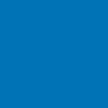
Cómo responder ante el relato de un abuso
sexual infantil
Nuestros servicios
Descripción general de nuestros servicios
Qué esperar durante tu cita
Servicios de Defensa de la Clientela
Servicios de defensa de la juventud
Programa de Prevención y Divulgación
Educación y capacitación
Apoya a Safe Shores
Quiénes somos
Acerca de Safe Shores
Cómo trabajamos
Junta Directiva