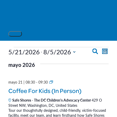
Contacto
Dona
Eventos
N
N
5/21/2026
8/5/2026
B
 - 
L
u
S
a
a
i
s
mayo 2026
e
s
v
v
c
l
t
e
a
a
e
e
C
mayo 21 | 08:30
-
09:30
r
g
c
o
g
Coffee For Kids (In Person)
a
c
f
a
f
i
Safe Shores - The DC Children's Advocacy Center
429 O
c
Street NW, Washington, DC, United States
e
o
c
i
Tour our thoughtfully designed, child-friendly, victim-focused
e
n
facility, meet our team, and learn firsthand how Safe Shores