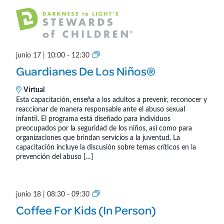
l
e
d
n
r
e
t
G
junio 17 | 10:00
-
12:30
n
u
®
o
Guardianes De Los Niños®
a
s
r
Virtual
Esta capacitación, enseña a los adultos a prevenir, reconocer y
d
reaccionar de manera responsable ante el abuso sexual
i
infantil. El programa está diseñado para individuos
a
preocupados por la seguridad de los niños, así como para
n
organizaciones que brindan servicios a la juventud. La
capacitación incluye la discusión sobre temas críticos en la
e
prevención del abuso […]
s
d
e
C
junio 18 | 08:30
-
09:30
l
o
Coffee For Kids (In Person)
o
f
s