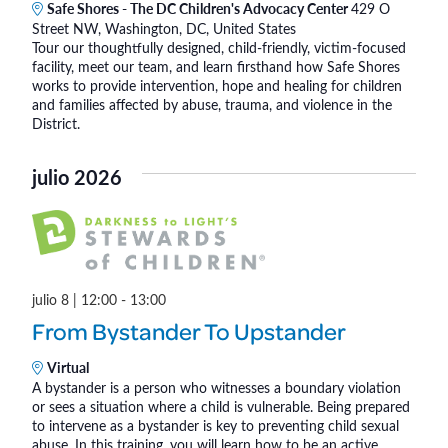
f
Safe Shores - The DC Children's Advocacy Center
429 O
n
Street NW, Washington, DC, United States
e
i
Tour our thoughtfully designed, child-friendly, victim-focused
e
ñ
facility, meet our team, and learn firsthand how Safe Shores
F
works to provide intervention, hope and healing for children
o
o
and families affected by abuse, trauma, and violence in the
s
District.
r
®
K
julio 2026
i
d
s
(
I
n
julio 8 | 12:00
-
13:00
P
From Bystander To Upstander
e
r
Virtual
A bystander is a person who witnesses a boundary violation
s
or sees a situation where a child is vulnerable. Being prepared
o
to intervene as a bystander is key to preventing child sexual
n
abuse. In this training, you will learn how to be an active