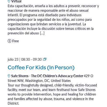
r
Virtual
Esta capacitación, enseña a los adultos a prevenir, reconocer y
d
reaccionar de manera responsable ante el abuso sexual
i
infantil. El programa está diseñado para individuos
a
preocupados por la seguridad de los niños, así como para
n
organizaciones que brindan servicios a la juventud. La
capacitación incluye la discusión sobre temas críticos en la
e
prevención del abuso […]
s
Free
d
e
l
o
C
julio 23 | 08:30
-
09:30
s
o
Coffee For Kids (In Person)
n
f
i
f
Safe Shores - The DC Children's Advocacy Center
429 O
Street NW, Washington, DC, United States
ñ
e
Tour our thoughtfully designed, child-friendly, victim-focused
o
e
facility, meet our team, and learn firsthand how Safe Shores
s
F
works to provide intervention, hope and healing for children
®
o
and families affected by abuse, trauma, and violence in the
District.
r